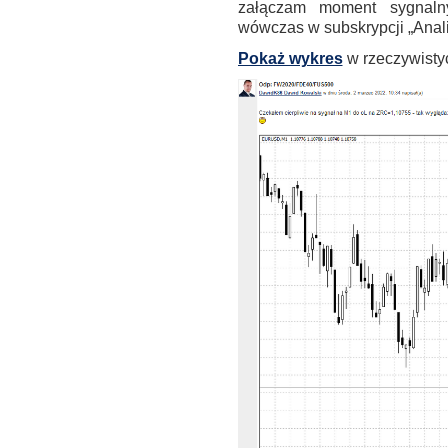
załączam moment sygnaln
wówczas w subskrypcji „Anali
Pokaż wykres
w rzeczywistyc