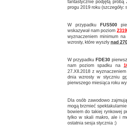
fantastycznie podjętą próbą
progu 2019 roku (szczegóły: 
.
W przypadku
FUS500
pie
wskazywał nam poziom
2319
wyznaczeniem minimum n
wzrosty, które wyszły
nad 27
.
W przypadku
FDE30
pierwsz
nam poziom spadku na
1
27.XII.2018 z wyznaczenie
dnia wzrosty w styczniu
p
pierwszego miesiąca roku wy
.
Dla osób zawodowo zajmują
mogą brzmieć spektakularnie
bowiem do takiej rynkowej pr
tylko w skali makro, ale i 
ostatnia sesja stycznia :)