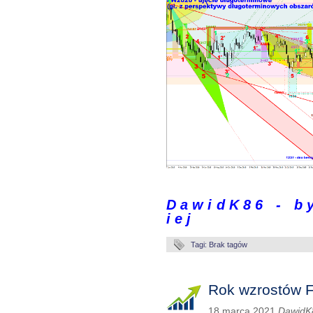
.
D a w i d K 8 6 - b y 
i e j
Tagi: Brak tagów
Rok wzrostów
18 marca 2021
DawidK