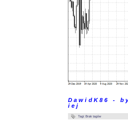
.
D a w i d K 8 6 - b y 
i e j
Tagi: Brak tagów