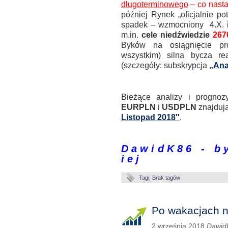
długoterminowego
– co nast
później Rynek „oficjalnie po
spadek – wzmocniony 4.X. i
m.in.
cele niedźwiedzie
267
Byków na osiągnięcie pr
wszystkim) silna bycza r
(szczegóły: subskrypcja
„Ana
.
Bieżące analizy i progno
EURPLN
i
USDPLN
znajdują
Listopad 2018″
.
.
D a w i d K 8 6 - b y 
i e j
Tagi: Brak tagów
Po wakacjach n
2 września 2018
Dawid