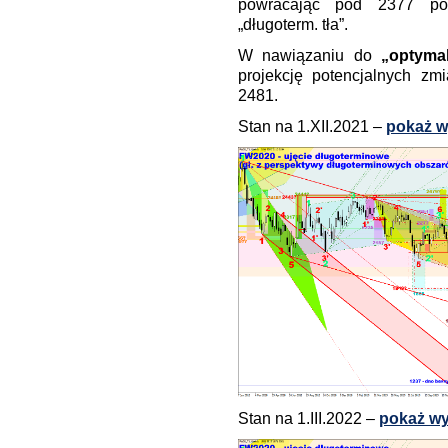
powracając pod 2377 pon
„długoterm. tła”.
W nawiązaniu do
„optyma
projekcję potencjalnych z
2481.
Stan na 1.XII.2021 –
pokaż w
Stan na 1.III.2022 –
pokaż wy