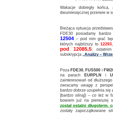
Wakacje dobiegły końca, 
dwumiesięcznej przerwie w su
.
Bieżąca sytuacja przedstawi
FDE30 posiadamy bardzo 
12504
– pod nim grać będz
których najbliższy to
12293
pod 12085,5
; ostatnim
subskrypcja
„Analizy – Wrze
.
Poza
FDE30
,
FUS500
i
FW2
na parach
EURPLN
i
U
zainteresowań od dłuższego
zwracamy uwagę z perspekt
bardzo dobrze uzupełnia się
[bardzo silną]) – co też w f
bowiem już na pierwszej se
został ostatni długoterm. c
zostały zapoczątkowane si