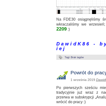
Na FDE30 osiągnęliśmy śr
wkraczaliśmy we wrzesień
2209
:)
.
D a w i d K 8 6 - b y 
i e j
Tagi: Brak tagów
Powrót do prac
1 września 2019
Dawid
Po pierwszych sześciu mie
tradycyjnie już wraz z na
przerwa w subskrypcji „Anali
wrócić do pracy :)