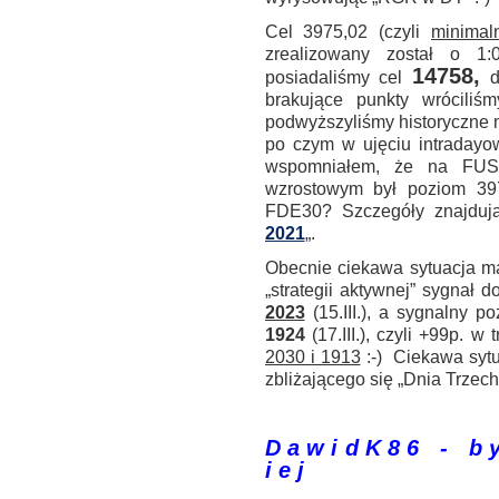
Cel 3975,02 (czyli
minimal
zrealizowany został o 1
14758,
posiadaliśmy cel
do
brakujące punkty wróciliś
podwyższyliśmy historyczne 
po czym w ujęciu intraday
wspomniałem, że na FUS5
wzrostowym był poziom 3975
FDE30? Szczegóły znajdują
2021
„.
Obecnie ciekawa sytuacja m
„strategii aktywnej” sygnał
2023
(15.III.), a sygnalny p
1924
(17.III.), czyli +99p. 
2030 i 1913
:-) Ciekawa sytu
zbliżającego się „Dnia Trzech
.
D a w i d K 8 6 - b y 
i e j