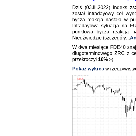
Dziś (03.III.2022) indeks z
został intradayowy cel wy
bycza reakcja nastała w pu
Intradayowa sytuacja na F
punktowa bycza reakcja n
Niedźwiedzie (szczegóły: „
An
W dwa miesiące FDE40 znaj
długoterminowego ZRC z cel
przekroczył
16%
:-)
Pokaż wykres
w rzeczywistyc