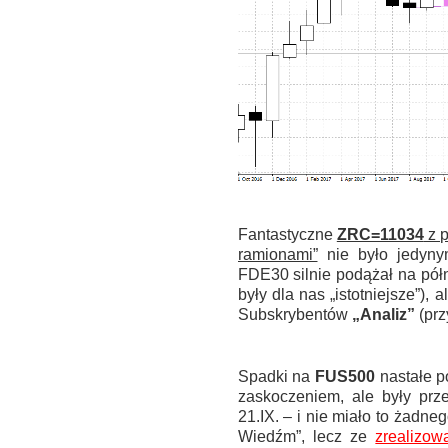
.
Fantastyczne
ZRC=11034
z p
ramionami”
nie było jedyny
FDE30 silnie podążał na pół
były dla nas „istotniejsze”), 
Subskrybentów
„Analiz”
(prz
.
Spadki na
FUS500
nastałe po
zaskoczeniem, ale były prz
21.IX. – i nie miało to żad
Wiedźm”, lecz ze
zrealizow