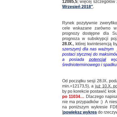
12085,5
; więcej szczegółów
Wrzesień 2018″
.
.
Rynek pozytywnie zweryfik
cele wskazane zarówno w c
prognozy dostępne dla S
prognoza w subskrypcji po
28.IX.,
której kwintesencją b
szerszym) dla nas ważnym je
postaci stycznej do maksimów
a posiada
potencjał
wyzn
średnioterminowego i spadku
.
Od początku sesji 28.IX. pod
min.=12173,5), a
już 10.X. 
by po korekcie postawić krok
po 11034…
Dlaczego napis
nie ma przypadków :) A nies
na poniższym wykresie FDE3
[
powiększ wykres
do rzeczyw