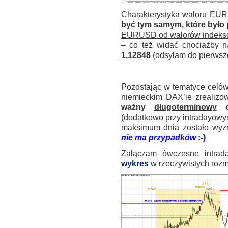
Charakterystyka waloru EUR
być tym samym, które było 
EURUSD od walorów indeks
– co też widać chociażby 
1,12848
(odsyłam do pierwsz
.
Pozostając w tematyce cel
niemieckim DAX’ie zrealizo
ważny
długoterminowy
c
(dodatkowo przy intradayowy
maksimum dnia zostało w
nie ma przypadków
:-)
Załączam ówczesne intra
wykres
w rzeczywistych rozm