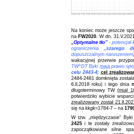
.
Na koniec może jeszcze spoj
na
FW2020
. W dn. 31.V.2021
„Optymalne tło”
-
potencjał 
ograniczenia
„szarego d
dopuszczalnym naruszeniem
wakacyjnej przerwie przyp
TW^DT Byki
mają
prawo spo
celu 2443-4
;
cel zrealizowa
2484-2481 domknięta została
6.II.2018 roku) i tego dnia
długoterminowy TW (
miał 1
potwierdziło wybicie wspar
zrealizowany został 21.II.202
się na kkgk=1784-7 – na
179
W tzw. „międzyczasie”
Byki
2425
i te zostały zrealizo
zapoczątkowane silne s