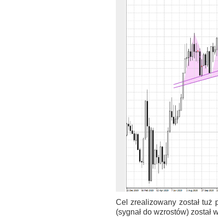
Cel zrealizowany został tuż
(sygnał do wzrostów) został 