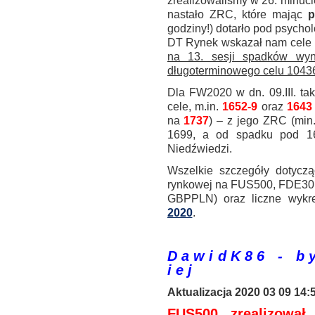
zrealizowaliśmy w 26. minucie s
nastało ZRC, które mając
p
godziny!) dotarło pod psycho
DT Rynek wskazał nam cele 
na 13. sesji spadków wy
długoterminowego celu 1043
Dla FW2020 w dn. 09.III. ta
cele, m.in.
1652-9
oraz
1643
na
1737
) – z jego ZRC (min
1699, a od spadku pod 1
Niedźwiedzi.
Wszelkie szczegóły dotyczą
rynkowej na FUS500, FDE30
GBPPLN) oraz liczne wykre
2020
.
.
D a w i d K 8 6 - b y 
i e j
Aktualizacja 2020 03 09 14:
FUS500 zrealizował