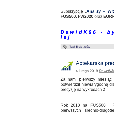
.
Subskrypcję „
Analizy – Wr
FUS500
,
FW2020
oraz
EUR
.
D a w i d K 8 6 - b y 
i e j
Tagi: Brak tagów
Aptekarska pre
4 lutego 2019
DawidK8
Za nami pierwszy miesiąc
potwierdził niewiarygodną d
precyzję na wykresach :)
.
Rok 2018 na FUS500 i FD
pierwszych średnio-długo