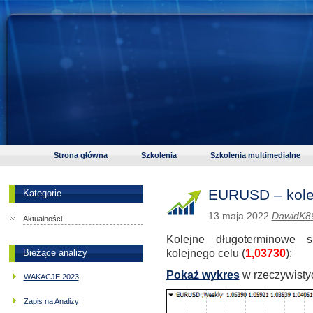
Strona główna
Szkolenia
Szkolenia multimedialne
EURUSD – kolej
Kategorie
13 maja 2022
DawidK8
Aktualności
Kolejne długoterminowe 
kolejnego celu (
1,03730
):
Bieżące analizy
Pokaż wykres
w rzeczywistyc
WAKACJE 2023
Zapis na Analizy