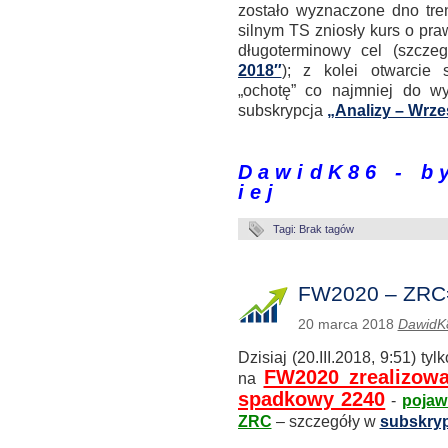
zostało wyznaczone dno tre
silnym TS zniosły kurs o pra
długoterminowy cel (szcze
2018″
); z kolei otwarcie 
„ochotę” co najmniej do wyr
subskrypcja
„Analizy – Wrze
.
D a w i d K 8 6 - b y 
i e j
Tagi: Brak tagów
FW2020 – ZRC
20 marca 2018
DawidK
Dzisiaj (20.III.2018, 9:51) t
FW2020 zrealizowa
na
spadkowy 2240
-
pojaw
ZRC
– szczegóły w
subskryp