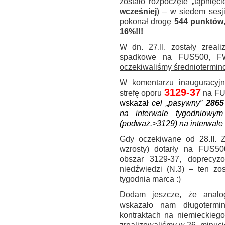
zostało rozpoczęte „tąpnięcie
wcześniej
) –
w siedem sesj
pokonał drogę
544 punktów
16%
!!!
W dn. 27.II. zostały zreal
spadkowe na FUS500, F
oczekiwaliśmy średniotermin
W komentarzu inauguracyj
3129-37
strefę oporu
na F
wskazał
cel „pasywny”
2865
na interwale tygodniowy
(
podważ.>3129
) na interwal
Gdy oczekiwane od 28.II. Z
wzrosty) dotarły na FUS50
obszar 3129-37, doprecyzo
niedźwiedzi (N.3) – ten zo
tygodnia marca :)
Dodam jeszcze, że analog
wskazało nam długoterm
kontraktach na niemieckieg