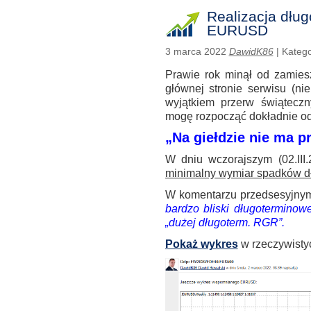
Realizacja dłu
EURUSD
3 marca 2022
DawidK86
| Katego
Prawie rok minął od zamies
głównej stronie serwisu (ni
wyjątkiem przerw świąteczn
mogę rozpocząć dokładnie od
„Na giełdzie nie ma p
W dniu wczorajszym (02.III
minimalny wymiar spadków d
W komentarzu przedsesyjnym 2
bardzo bliski długotermino
„dużej długoterm. RGR”.
Pokaż wykres
w rzeczywistyc