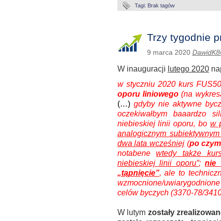
Tagi: Brak tagów
Trzy tygodnie 
9 marca 2020
DawidK8
W inauguracji
lutego 2020
nap
w styczniu 2020 kurs FUS50
oporu liniowego
(na wykres
(…)
gdyby nie aktywne byc
oczekiwałbym baaardzo s
niebieskiej linii oporu, bo
w 
analogicznym subiektywnym 
dwa lata wcześniej
(
po czym 
notabene
wtedy także kur
niebieskiej linii oporu”
;
nie
„tąpnięcie”
, ale to technicz
wzmocnione/uwiarygodnione
celów byczych (3370-78/3410
W lutym
zostały zrealizowan