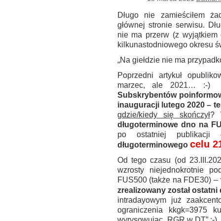
Długo nie zamieściłem ża
głównej stronie serwisu. Dł
nie ma przerw (z wyjątkiem
kilkunastodniowego okresu ś
„Na giełdzie nie ma przypadkó
Poprzedni artykuł opubli
marzec, ale 2021… :-) 
Subskrybentów poinformo
inauguracji lutego 2020 – te
gdzie/kiedy się skończył
? 
długoterminowe dno na F
po ostatniej publikac
celu 2
długoterminowego
Od tego czasu (od 23.III.20
wzrosty niejednokrotnie p
FUS500 (także na FDE30) – 
zrealizowany został ostatni
intradayowym już zaakcen
ograniczenia kkgk=3975 k
wyrysowując „RGR w DT” :-)