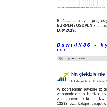
.
Bieżące analizy i progno
EURPLN
i
USDPLN
znajdują 
Luty 2019
„.
.
D a w i d K 8 6 - b y 
i e j
Tagi: Brak tagów
Na giełdzie ni
6 listopada 2018
Dawid
W poprzednim artykule (z dn
wspomniałem o bardzo przej
wskazaniem kilku niedźwied
12293
, zaś kolejne znajdow