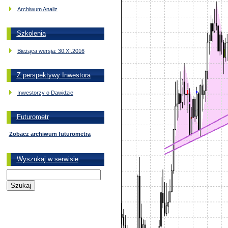
Archiwum Analiz
Szkolenia
Bieżąca wersja: 30.XI.2016
Z perspektywy Inwestora
Inwestorzy o Dawidzie
Futurometr
Zobacz archiwum futurometra
Wyszukaj w serwisie