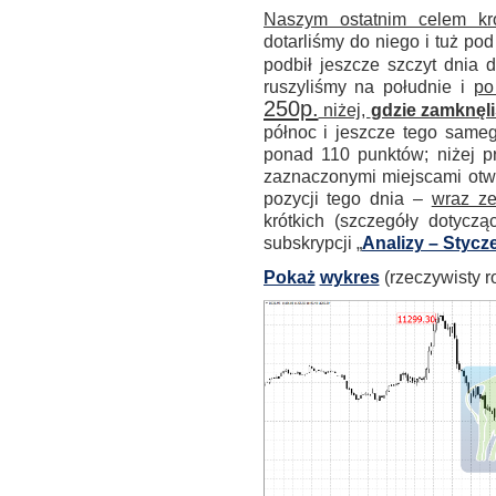
Naszym ostatnim celem k
dotarliśmy do niego i tuż po
podbił jeszcze szczyt dnia 
ruszyliśmy na południe i
po
250p.
niżej,
gdzie zamknęli
północ i jeszcze tego sameg
ponad 110 punktów; niżej pr
zaznaczonymi miejscami otwa
pozycji tego dnia –
wraz ze
krótkich (szczegóły dotyczą
subskrypcji „
Analizy – Stycz
Pokaż
wykres
(rzeczywisty r