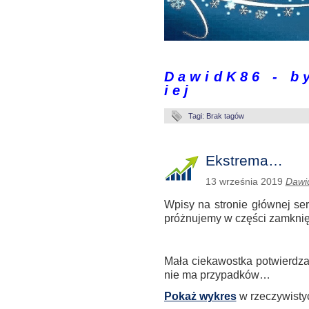
.
D a w i d K 8 6 - b y 
i e j
Tagi: Brak tagów
Ekstrema…
13 września 2019
Dawi
Wpisy na stronie głównej ser
próżnujemy w części zamknięt
.
Mała ciekawostka potwierdzają
nie ma przypadków…
Pokaż wykres
w rzeczywistyc