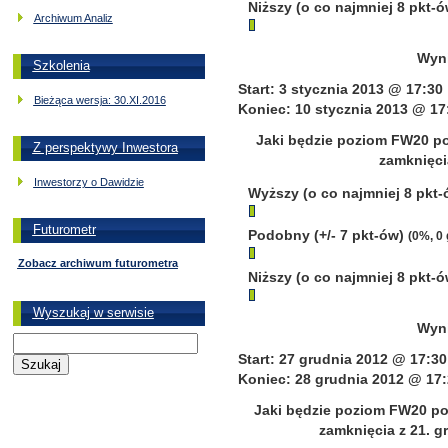
Niższy (o co najmniej 8 pkt-
Archiwum Analiz
Wyni
Szkolenia
Start: 3 stycznia 2013 @ 17:30
Bieżąca wersja: 30.XI.2016
Koniec: 10 stycznia 2013 @ 17
Jaki będzie poziom FW20 po
Z perspektywy Inwestora
zamknięci
Inwestorzy o Dawidzie
Wyższy (o co najmniej 8 pkt
Futurometr
Podobny (+/- 7 pkt-ów)
(0%, 0
Zobacz archiwum futurometra
Niższy (o co najmniej 8 pkt-
Wyszukaj w serwisie
Wyni
Start: 27 grudnia 2012 @ 17:30
Koniec: 28 grudnia 2012 @ 17:
Jaki będzie poziom FW20 po
zamknięcia z 21. g