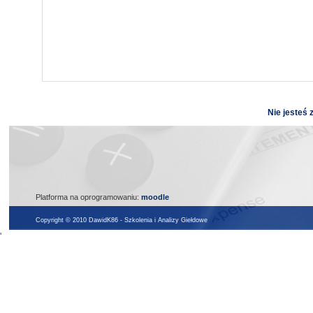
Nie jesteś 
Platforma na oprogramowaniu:
moodle
Copyright © 2010 DawidK86 - Szkolenia i Analizy Giełdowe
'