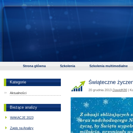
Strona główna
Szkolenia
Szkolenia multimedialne
Świąteczne życzen
Kategorie
20 grudnia 2013
DawidK86
| Ka
Aktualności
Bieżące analizy
WAKACJE 2023
Zapis na Analizy