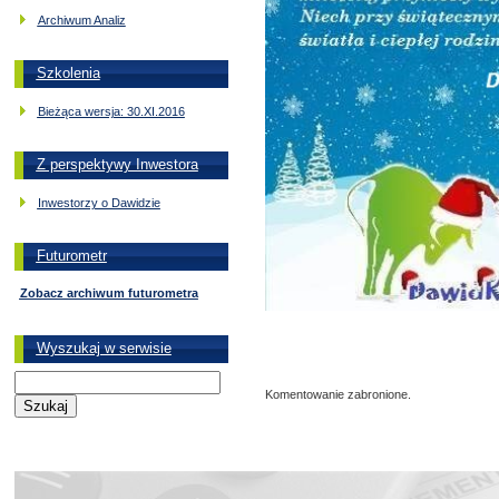
Archiwum Analiz
Szkolenia
Bieżąca wersja: 30.XI.2016
Z perspektywy Inwestora
Inwestorzy o Dawidzie
Futurometr
Zobacz archiwum futurometra
Wyszukaj w serwisie
Komentowanie zabronione.