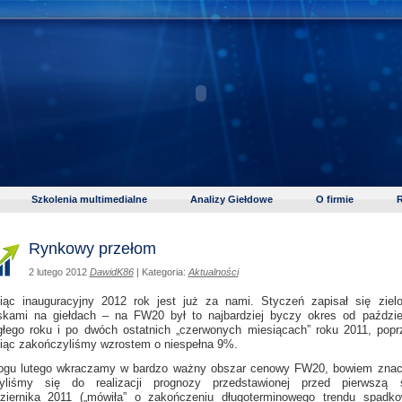
Szkolenia multimedialne
Analizy Giełdowe
O firmie
R
Rynkowy przełom
2 lutego 2012
DawidK86
| Kategoria:
Aktualności
iąc inauguracyjny 2012 rok jest już za nami. Styczeń zapisał się ziel
skami na giełdach – na FW20 był to najbardziej byczy okres od paździe
głego roku i po dwóch ostatnich „czerwonych miesiącach” roku 2011, popr
iąc zakończyliśmy wzrostem o niespełna 9%.
ogu lutego wkraczamy w bardzo ważny obszar cenowy FW20, bowiem zna
żyliśmy się do realizacji prognozy przedstawionej przed pierwszą 
ziernika 2011 („mówiła” o zakończeniu długoterminowego trendu spadk