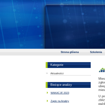
Strona główna
Szkolenia
Kategorie
Aktualności
Mies
zgło
Bieżące analizy
ubie
mies
WAKACJE 2023
U pr
zbli
Zapis na Analizy
paźd