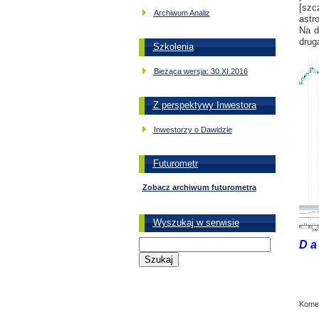
[sz
Archiwum Analiz
astr
Na d
drug
Szkolenia
Bieżąca wersja: 30.XI.2016
Z perspektywy Inwestora
Inwestorzy o Dawidzie
Futurometr
Zobacz archiwum futurometra
Wyszukaj w serwisie
D a 
Komen