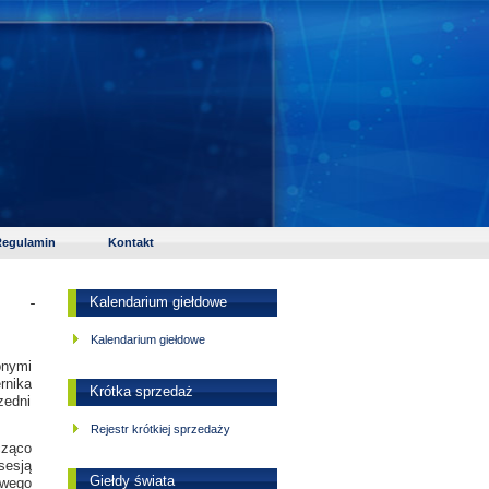
egulamin
Kontakt
Kalendarium giełdowe
Kalendarium giełdowe
onymi
rnika
Krótka sprzedaż
zedni
Rejestr krótkiej sprzedaży
cząco
sesją
Giełdy świata
owego