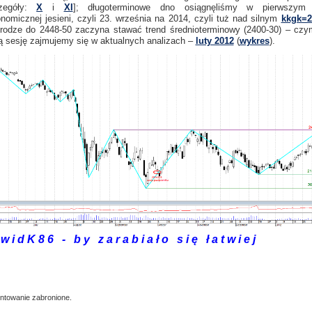
czegóły:
X
i
XI
]; długoterminowe dno osiągnęliśmy w pierwszym 
onomicznej jesieni, czyli 23. września na 2014, czyli tuż nad silnym
kkgk=2
rodze do 2448-50 zaczyna stawać trend średnioterminowy (2400-30) – czy
ą sesję zajmujemy się w aktualnych analizach –
luty 2012
(
wykres
).
w i d K 8 6 - b y z a r a b i a ł o s i ę ł a t w i e j
towanie zabronione.