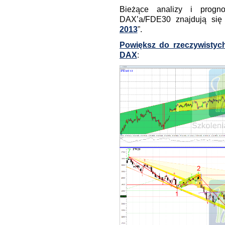
Bieżące analizy i prog
DAX’a/FDE30 znajdują się
2013
”
.
Powiększ do rzeczywistyc
DAX
: