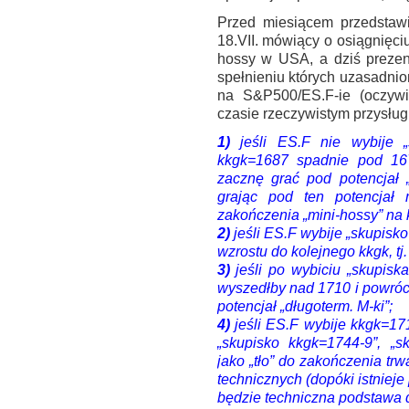
Przed miesiącem przedstaw
18.VII. mówiący o osiągnię
hossy w USA, a dziś prezent
spełnieniu których uzasadnio
na S&P500/ES.F-ie (oczywi
czasie rzeczywistym przysług
1)
jeśli ES.F nie wybije „
kkgk=1687 spadnie pod 167
zacznę grać pod potencjał „
grając pod ten potencjał
zakończenia „mini-hossy” na
2)
jeśli ES.F wybije „skupisk
wzrostu do kolejnego kkgk, tj
3)
jeśli po wybiciu „skupis
wyszedłby nad 1710 i powróc
potencjał „długoterm. M-ki”;
4)
jeśli ES.F wybije kkgk=171
„skupisko kkgk=1744-9”, „s
jako „tło” do zakończenia t
technicznych (dopóki istnieje 
będzie techniczna podstawa 