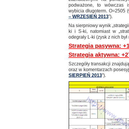
podważone, to wówczas is
wybicia długoterm. O=2505 (
– WRZESIEŃ 2013
”).
Na sierpniowy wynik „strateg
ki i S-ki, natomiast w „str
odegrały L-ki (zysk z nich był
Strategia pasywna: +
Strategia aktywna: +2
Szczegóły transakcji znajdują 
oraz w komentarzach posesyjn
SIERPIEŃ 2013
”).