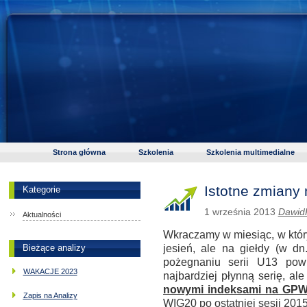
Strona główna
Szkolenia
Szkolenia multimedialne
Istotne zmian
Kategorie
1 września 2013
Dawid
Aktualności
Wkraczamy w miesiąc, w któr
jesień, ale na giełdy (w dn
Bieżące analizy
pożegnaniu serii U13 pow
WAKACJE 2023
najbardziej płynną serię, a
nowymi indeksami na GP
Zapis na Analizy
WIG20 po ostatniej sesji 201