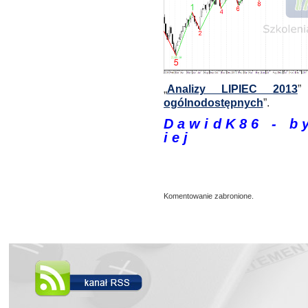
„
Analizy LIPIEC 2013
”
ogólnodostępnych
”.
D a w i d K 8 6 - b y 
i e j
Komentowanie zabronione.