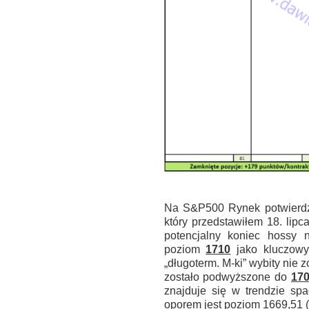
.
Na S&P500 Rynek potwierdził
który przedstawiłem 18. lipc
potencjalny koniec hoss
poziom
1710
jako kluczowy
„długoterm. M-ki” wybity nie
zostało podwyższone do
170
znajduje się w trendzie sp
oporem jest poziom 1669,51 