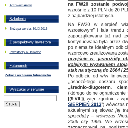
na FW20 zostanie podwo
Archiwum Analiz
wzrośnie z 10 PLN do 20 PLN
z najbardziej istotnych.
Szkolenia
Na FW20 w sierpień wkra
Bieżąca wersja: 30.XI.2016
wzrostowym” i fala trendu 
zapoczątkowana
tuż nad t
kontynuowana była przez dwa
Z perspektywy Inwestora
po niemalże idealnym odbic
Inwestorzy o Dawidzie
wzorcowo zrealizowana zosta
przejście w „jasnożółty o
kolejnym wyzwaniem stoją
Futurometr
atak na styczną do 2664 i 2
Po odbiciu od w/w linioweg
Zobacz archiwum futurometra
„jasnożółtego obszaru sp
„średnio-długoterm. cie
Wyszukaj w serwisie
(którego dolne ograniczenie
[(9.VII.]
), więc zgodnie z wp
SIERPIEŃ 2013
”) wówczas n
aktualnymi są słowa
: jej t
sprzedaży – wówczas Niedź
2066 czy 1993
.
We wrzesi
zaznaczonymi na poniżs