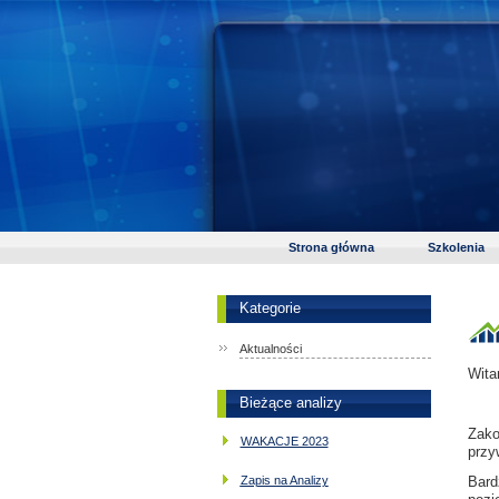
Strona główna
Szkolenia
Kategorie
Aktualności
Wita
Bieżące analizy
Zak
WAKACJE 2023
przy
Zapis na Analizy
Bard