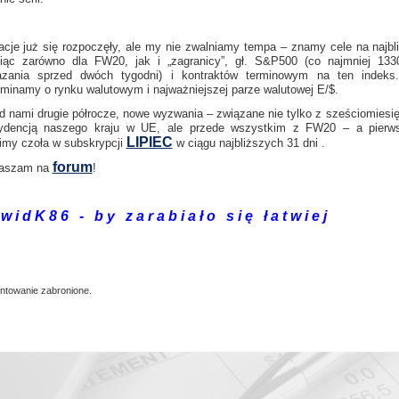
cje już się rozpoczęły, ale my nie zwalniamy tempa – znamy cele na najbl
iąc zarówno dla FW20, jak i „zagranicy”, gł. S&P500 (co najmniej 13
zania sprzed dwóch tygodni) i kontraktów terminowym na ten indeks
minamy o rynku walutowym i najważniejszej parze walutowej E/$.
d nami drugie półrocze, nowe wyzwania – związane nie tylko z sześciomiesi
ydencją naszego kraju w UE, ale przede wszystkim z FW20 – a pier
LIPIEC
imy czoła
w subskrypcji
w ciągu najbliższych 31 dni
.
forum
raszam na
!
w i d K 8 6 - b y z a r a b i a ł o s i ę ł a t w i e j
towanie zabronione.