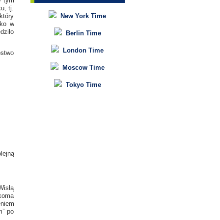
W tym
, tj.
który
New York Time
lko w
dziło
Berlin Time
London Time
óstwo
Moscow Time
Tokyo Time
lejną
Wisłą
lkoma
eniem
m” po