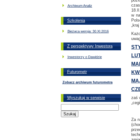
pozi
czas
Archiwum Analiz
18.I
w na
Pols
Szkolenia
„kraj
Bieżąca wersja: 30.XI.2016
Każd
uwag
Z perspektywy Inwestora
ST
LU
Inwestorzy o Dawidzie
MA
Futurometr
KW
MA
Zobacz archiwum futurometra
CZ
Wyszukaj w serwisie
zaś 
„ceg
Za n
(cho
prze
tech
zmian