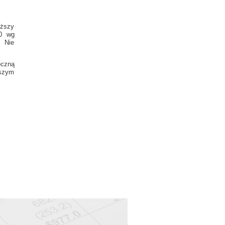
iższy
30 wg
. Nie
ęczną
wszym