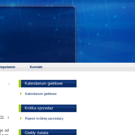
egulamin
Kontakt
Kalendarium giełdowe
Kalendarium giełdowe
Krótka sprzedaż
11 i
Rejestr krótkiej sprzedaży
je od
Giełdy świata