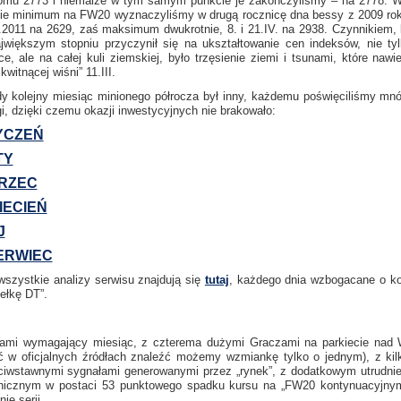
omu 2773 i niemalże w tym samym punkcie je zakończyliśmy – na 2778. 
ie minimum na FW20 wyznaczyliśmy w drugą rocznicę dna bessy z 2009 roku
I.2011 na 2629, zaś maksimum dwukrotnie, 8. i 21.IV. na 2938. Czynnikiem, 
jwiększym stopniu przyczynił się na ukształtowanie cen indeksów, nie ty
ce, ale na całej kuli ziemskiej, było trzęsienie ziemi i tsunami, które nawie
 kwitnącej wiśni” 11.III.
y kolejny miesiąc minionego półrocza był inny, każdemu poświęciliśmy mn
i, dzięki czemu okazji inwestycyjnych nie brakowało:
YCZEŃ
TY
RZEC
IECIEŃ
J
ERWIEC
wszystkie analizy serwisu znajdują się
tutaj
, każdego dnia wzbogacane o ko
iełkę DT”.
ami wymagający miesiąc, z czterema dużymi Graczami na parkiecie nad 
ć w oficjalnych źródłach znaleźć możemy wzmiankę tylko o jednym), z ki
ciwstawnymi sygnałami generowanymi przez „rynek”, z dodatkowym utrudni
nicznym w postaci 53 punktowego spadku kursu na „FW20 kontynuacyjny
ie serii.