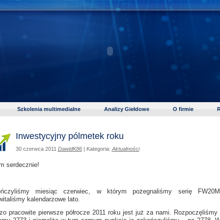
Szkolenia multimedialne
Analizy Giełdowe
O firmie
R
Inwestycyjny pólmetek roku
30 czerwca 2011
DawidK86
| Kategoria:
Aktualności
m serdecznie!
ończyliśmy miesiąc czerwiec, w którym pożegnaliśmy serię FW20M
witaliśmy kalendarzowe lato.
zo pracowite pierwsze półrocze 2011 roku jest już za nami. Rozpoczęliśmy 