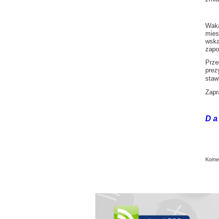
Waka
mies
wska
zapo
Prze
prez
staw
Zap
D a 
Komen