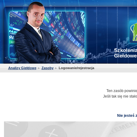
Szkolenia
Giełdowe
Analizy Giełdowe
►
Zasoby
►
Logowanie/rejestracja
Ten zasób powini
Jeśli tak się nie stało,
Nie jesteś 