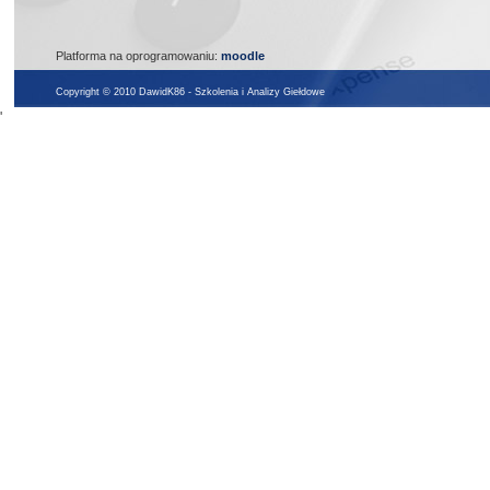
Platforma na oprogramowaniu:
moodle
Copyright © 2010 DawidK86 - Szkolenia i Analizy Giełdowe
'