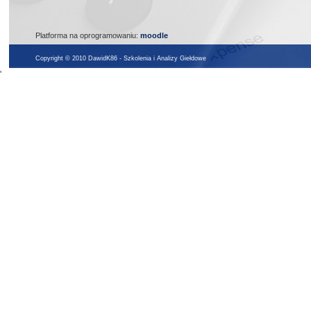
Platforma na oprogramowaniu:
moodle
Copyright © 2010 DawidK86 - Szkolenia i Analizy Giełdowe
'