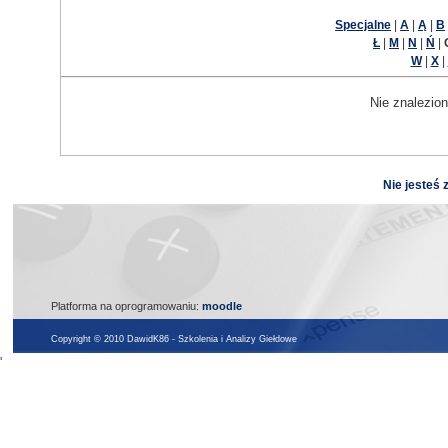
Specjalne
|
A
|
Ą
|
B
Ł
|
M
|
N
|
Ń
|
W
|
X
|
Nie znalezion
Nie jesteś 
Platforma na oprogramowaniu:
moodle
Copyright © 2010 DawidK86 - Szkolenia i Analizy Giełdowe
'