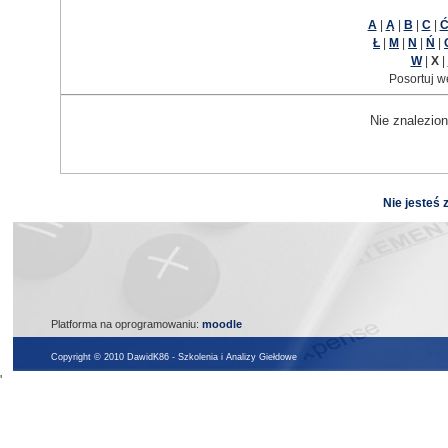
A
|
Ą
|
B
|
C
|
Ł
|
M
|
N
|
Ń
|
W
|
X
|
Posortuj w
Nie znalezion
Nie jesteś 
Platforma na oprogramowaniu:
moodle
Copyright © 2010 DawidK86 - Szkolenia i Analizy Giełdowe
'