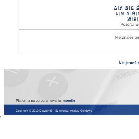
A
|
Ą
|
B
|
C
|
Ł
|
M
|
N
|
Ń
|
W
|
X
|
Posortuj w
Nie znalezion
Nie jesteś 
Platforma na oprogramowaniu:
moodle
Copyright © 2010 DawidK86 - Szkolenia i Analizy Giełdowe
'