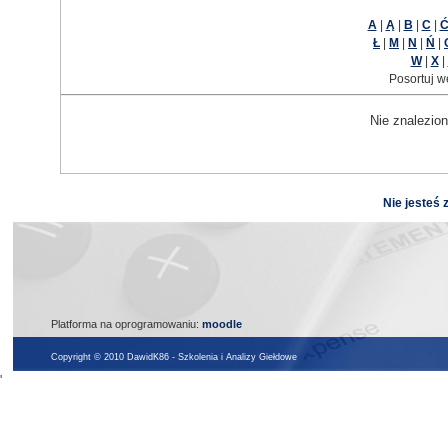
A
|
Ą
|
B
|
C
|
Ł
|
M
|
N
|
Ń
|
W
|
X
|
Posortuj w
Nie znalezion
Nie jesteś 
Platforma na oprogramowaniu:
moodle
Copyright © 2010 DawidK86 - Szkolenia i Analizy Giełdowe
'