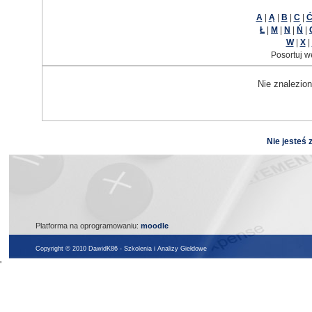
A
|
Ą
|
B
|
C
|
Ł
|
M
|
N
|
Ń
|
W
|
X
|
Posortuj w
Nie znalezion
Nie jesteś 
Platforma na oprogramowaniu:
moodle
Copyright © 2010 DawidK86 - Szkolenia i Analizy Giełdowe
'