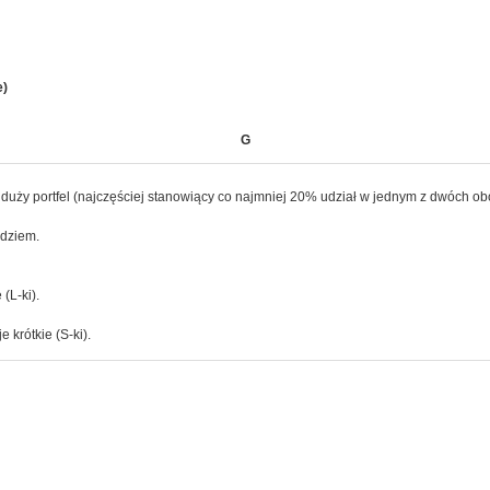
e)
G
uży portfel (najczęściej stanowiący co najmniej 20% udział w jednym z dwóch ob
dziem.
(L-ki).
 krótkie (S-ki).