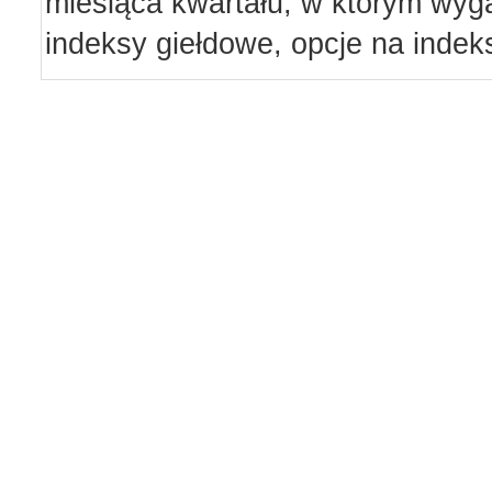
miesiąca kwartału, w którym wyga
indeksy giełdowe, opcje na indek