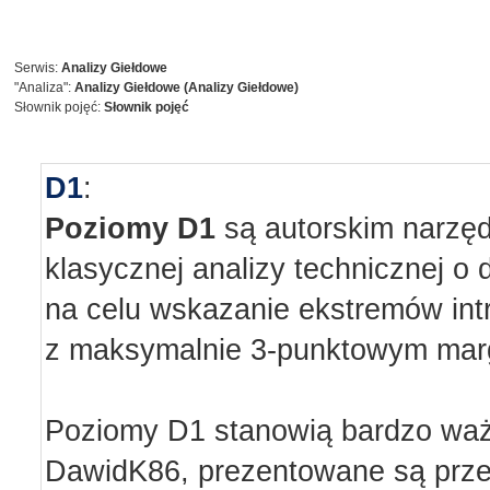
Serwis:
Analizy Giełdowe
"Analiza":
Analizy Giełdowe (Analizy Giełdowe)
Słownik pojęć:
Słownik pojęć
D1
:
Poziomy D1
są autorskim narzę
klasycznej analizy technicznej o
na celu wskazanie ekstremów in
z maksymalnie 3-punktowym mar
Poziomy D1 stanowią bardzo ważn
DawidK86, prezentowane są prz